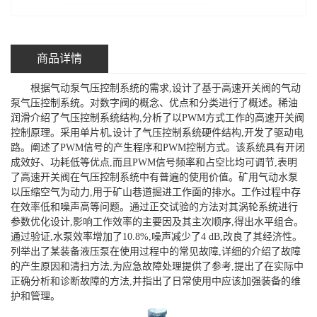
商品详情
根据气动泵气压控制系统的需求,设计了基于高速开关阀的气动
泵气压控制系统。对数字阀的概念、优点和分类进行了概述。稀油
润滑介绍了气压控制系统结构,分析了以PWM方式工作的高速开关阀
控制原理。采用单片机,设计了气压控制系统硬件结构,开发了驱动电
路。阐述了PWM信号的产生程序和PWM控制方式。该系统具有开闭
成效好、功耗低等优点,而且PWM信号频率和占空比均可调节,表明
了高速开关阀在气压控制系统中有普遍的使用价值。矿用气动水泵
以压缩空气为动力,用于矿山巷道掘进工作面的排水。工作过程中存
在效率低和噪声高等问题。通过正交试验的方法对其涡轮系统进行
参数优化设计,影响工作效率的主要因及其主次顺序,得出水平组合。
通过验证,水泵效率增加了10.8%,噪声减少了4 dB,改良了其经济性。
列举出了某装备液压泵在使用过程中的常见故障,详细的介绍了故障
的产生原因和清扫方法,为应急故障处理提供了参考,提出了在实际中
正确分析和诊断故障的方法,并指出了日常使用中应该加强装备的维
护和管理。