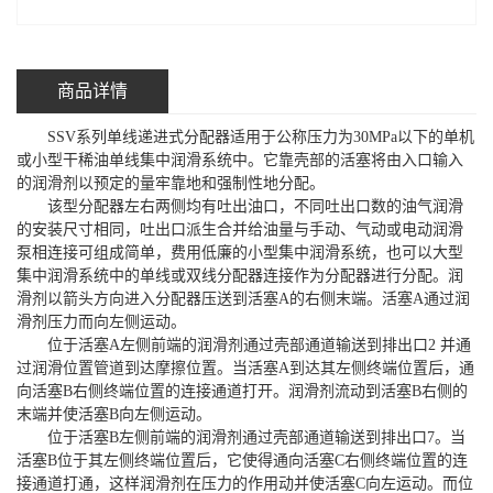
商品详情
SSV系列单线递进式分配器适用于公称压力为30MPa以下的单机
或小型干稀油单线集中润滑系统中。它靠壳部的活塞将由入口输入
的润滑剂以预定的量牢靠地和强制性地分配。
该型分配器左右两侧均有吐出油口，不同吐出口数的油气润滑
的安装尺寸相同，吐出口派生合并给油量与手动、气动或电动润滑
泵相连接可组成简单，费用低廉的小型集中润滑系统，也可以大型
集中润滑系统中的单线或双线分配器连接作为分配器进行分配。润
滑剂以箭头方向进入分配器压送到活塞A的右侧末端。活塞A通过润
滑剂压力而向左侧运动。
位于活塞A左侧前端的润滑剂通过壳部通道输送到排出口2 并通
过润滑位置管道到达摩擦位置。当活塞A到达其左侧终端位置后，通
向活塞B右侧终端位置的连接通道打开。润滑剂流动到活塞B右侧的
末端并使活塞B向左侧运动。
位于活塞B左侧前端的润滑剂通过壳部通道输送到排出口7。当
活塞B位于其左侧终端位置后，它使得通向活塞C右侧终端位置的连
接通道打通，这样润滑剂在压力的作用动并使活塞C向左运动。而位